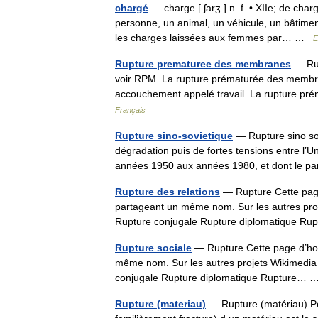
chargé
— charge [ ʃarʒ ] n. f. • XIIe; de cha
personne, un animal, un véhicule, un bâtimen
les charges laissées aux femmes par… …
E
Rupture prematuree des membranes
— Rup
voir RPM. La rupture prématurée des membran
accouchement appelé travail. La rupture 
Français
Rupture sino-sovietique
— Rupture sino sov
dégradation puis de fortes tensions entre l’U
années 1950 aux années 1980, et dont le
Rupture des relations
— Rupture Cette page 
partageant un même nom. Sur les autres projet
Rupture conjugale Rupture diplomatique 
Rupture sociale
— Rupture Cette page d’homo
même nom. Sur les autres projets Wikimedia : 
conjugale Rupture diplomatique Rupture…
Rupture (materiau)
— Rupture (matériau) Po