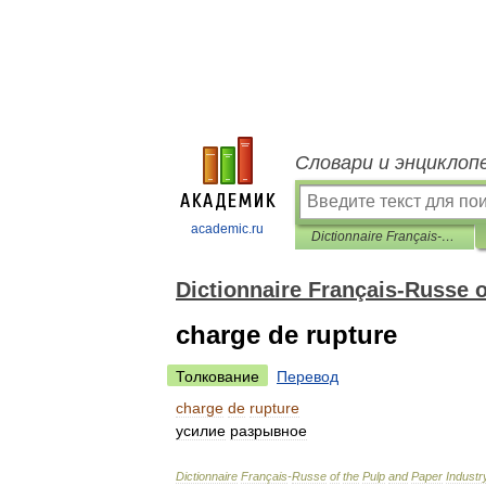
Словари и энциклоп
academic.ru
Dictionnaire Français-Russe of the Pulp and Paper Industry
Dictionnaire Français-Russe o
charge de rupture
Толкование
Перевод
charge
de
rupture
усилие
разрывное
Dictionnaire
Français
-
Russe
of
the
Pulp
and
Paper
Industr