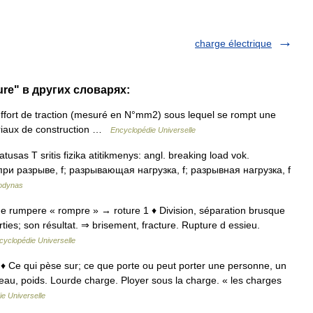
charge électrique
ure" в других словарях:
fort de traction (mesuré en N°mm2) sous lequel se rompt une
ériaux de construction …
Encyclopédie Universelle
sas T sritis fizika atitikmenys: angl. breaking load vok.
а при разрыве, f; разрывающая нагрузка, f; разрывная нагрузка, f
žodynas
a, de rumpere « rompre » → roture 1 ♦ Division, séparation brusque
ties; son résultat. ⇒ brisement, fracture. Rupture d essieu.
cyclopédie Universelle
♦ 1 ♦ Ce qui pèse sur; ce que porte ou peut porter une personne, un
deau, poids. Lourde charge. Ployer sous la charge. « les charges
e Universelle