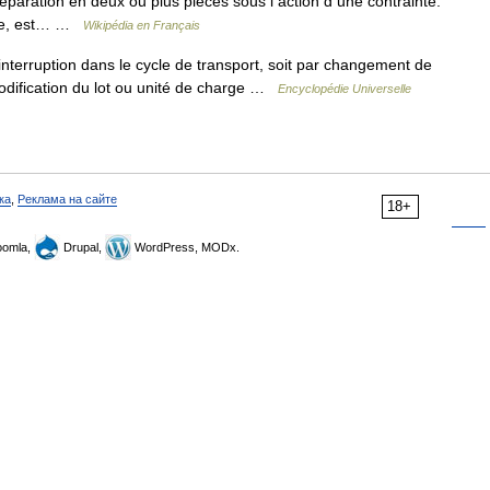
séparation en deux ou plus pièces sous l action d une contrainte.
tile, est… …
Wikipédia en Français
terruption dans le cycle de transport, soit par changement de
modification du lot ou unité de charge …
Encyclopédie Universelle
ка
,
Реклама на сайте
18+
omla,
Drupal,
WordPress, MODx.