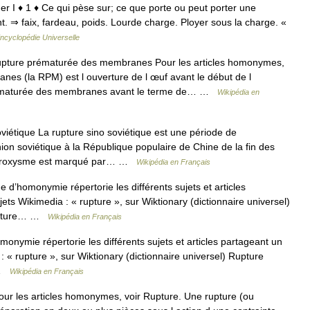
rger I ♦ 1 ♦ Ce qui pèse sur; ce que porte ou peut porter une
t. ⇒ faix, fardeau, poids. Lourde charge. Ployer sous la charge. «
ncyclopédie Universelle
ture prématurée des membranes Pour les articles homonymes,
es (la RPM) est l ouverture de l œuf avant le début de l
prématurée des membranes avant le terme de… …
Wikipédia en
iétique La rupture sino soviétique est une période de
nion soviétique à la République populaire de Chine de la fin des
 paroxysme est marqué par… …
Wikipédia en Français
d’homonymie répertorie les différents sujets et articles
s Wikimedia : « rupture », sur Wiktionary (dictionnaire universel)
Rupture… …
Wikipédia en Français
nymie répertorie les différents sujets et articles partageant un
« rupture », sur Wiktionary (dictionnaire universel) Rupture
 …
Wikipédia en Français
ur les articles homonymes, voir Rupture. Une rupture (ou