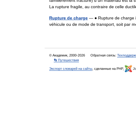
familièrement fracture) d un matériau est la 
La rupture fragile, au contraire de celle duc
Rupture de charge
— ● Rupture de charge in
véhicule ou de mode de transport, soit par 
© Академик, 2000-2026
Обратная связь:
Техподдерж
👣 Путешествия
Экспорт словарей на сайты
, сделанные на PHP,
Jo