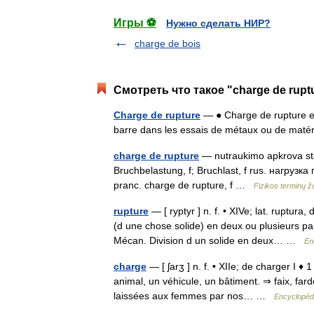
Игры ⚽
Нужно сделать НИР?
charge de bois
Смотреть что такое "charge de rupt
Charge de rupture
— ● Charge de rupture ef
barre dans les essais de métaux ou de mat
charge de rupture
— nutraukimo apkrova statu
Bruchbelastung, f; Bruchlast, f rus. нагрузк
pranc. charge de rupture, f …
Fizikos terminų 
rupture
— [ ryptyr ] n. f. • XIVe; lat. ruptur
(d une chose solide) en deux ou plusieurs par
Mécan. Division d un solide en deux… …
En
charge
— [ ʃarʒ ] n. f. • XIIe; de charger I 
animal, un véhicule, un bâtiment. ⇒ faix, far
laissées aux femmes par nos… …
Encyclopédi