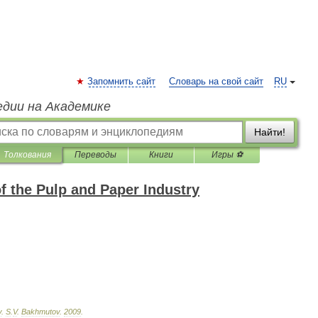
Запомнить сайт
Словарь на свой сайт
RU
едии на Академике
Найти!
Толкования
Переводы
Книги
Игры ⚽
f the Pulp and Paper Industry
y
.
S
.
V
.
Bakhmutov
.
2009
.